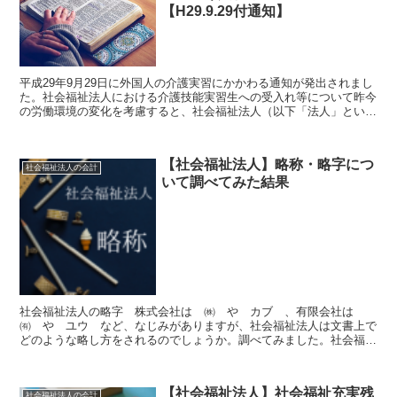
【H29.9.29付通知】
平成29年9月29日に外国人の介護実習にかかわる通知が発出されまし
た。社会福祉法人における介護技能実習生への受入れ等について昨今
の労働環境の変化を考慮すると、社会福祉法人（以下「法人」とい
う）において、海外より介護職種の技能実習生や、在留資...
【社会福祉法人】略称・略字につ
社会福祉法人の会計
いて調べてみた結果
社会福祉法人の略字 株式会社は ㈱ や カブ 、有限会社は
㈲ や ユウ など、なじみがありますが、社会福祉法人は文書上で
どのような略し方をされるのでしょうか。調べてみました。社会福祉
法人 略号 社会福祉法人は、一般的に「社福」と略されるこ...
【社会福祉法人】社会福祉充実残
社会福祉法人の会計