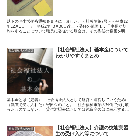
以下の厚生労働省通知を参考にしました。＜社援施第7号＞＜平成12
年12月1日 → 平成24年3月30日改正＞委任の範囲１．理事長が契
約をすることについて職員に委任する場合は、その委任の範囲を明確
に定めなければならない２．契約に関する具体的な...
【社会福祉法人】基本金について
社会福祉法人の会計
わかりやすくまとめ
基本金とは（定義） 社会福祉法人として経営・運営していくために
（無償で受け入れた）寄附金のこと。 社会福祉事業の対価で受け取
ったものではない。 貸借対照表においては純資産の部に表示する。
一般企業でいう「資本金」のようなものであり、社会福祉事...
【社会福祉法人】介護の技能実習
社会福祉法人の会計
生の受け入れ等について