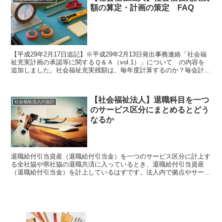
額の算定・計画の策定 FAQ
【平成29年2月17日追記】※平成29年2月13日発出事務連絡「社会福
祉充実計画の承認等に関するＱ＆Ａ（vol.1）」について の内容を
追加しました。社会福祉充実残額は、毎年度計算するのか？毎会計年
度、算定しなければなりません。社会福祉充実...
【社会福祉法人】退職科目を一つ
社会福祉法人の会計
のサービス区分にまとめるとどう
なるか
退職給付引当資産（退職給付引当金）を一つのサービス区分に計上す
る全社協や県社協の退職共済に入っているとき、退職給付引当資産
（退職給付引当金）を計上しているはずです。法人内で拠点やサービ
ス区分が一つである場合は関係ありませんが、2つ以上のサー...