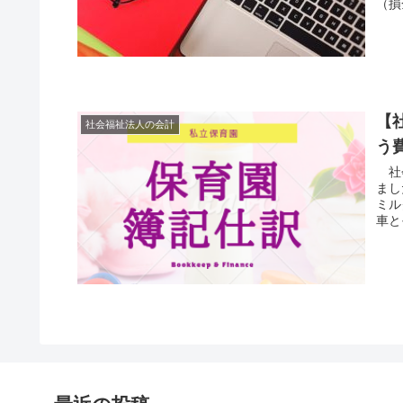
（損
【
社会福祉法人の会計
う
社会
まし
ミル
車と