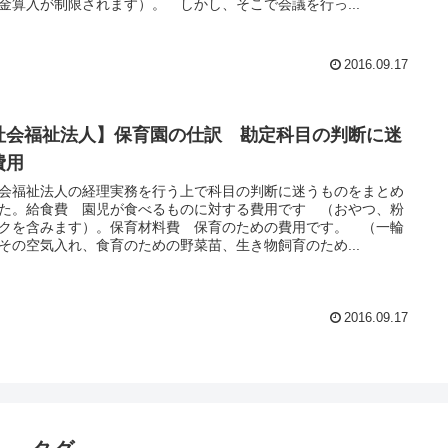
金算入が制限されます）。 しかし、そこで会議を行っ...
2016.09.17
社会福祉法人】保育園の仕訳 勘定科目の判断に迷
費用
福祉法人の経理実務を行う上で科目の判断に迷うものをまとめ
た。給食費 園児が食べるものに対する費用です （おやつ、粉
クを含みます）。保育材料費 保育のための費用です。 （一輪
その空気入れ、食育のための野菜苗、生き物飼育のため...
2016.09.17