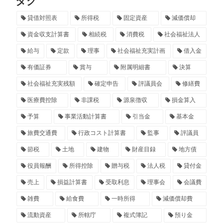
タグ
貸借対照表
所得税
固定資産
減価償却
資金収支計算書
相続税
消費税
社会福祉法人
給与
定款
理事
社会福祉充実計画
借入金
有価証券
賞与
附属明細書
決算
社会福祉充実残額
確定申告
評議員会
修繕費
医療費控除
非課税
源泉徴収
損金算入
予算
事業活動計算書
引当金
基本金
旅費交通費
行政コスト計算書
監事
評議員
節税
土地
建物
財産目録
地方債
役員報酬
所得控除
贈与税
法人税
貸付金
売上
損益計算書
受取利息
理事会
会議費
雑費
給食費
一時所得
減価償却費
流動資産
所轄庁
複式簿記
預り金