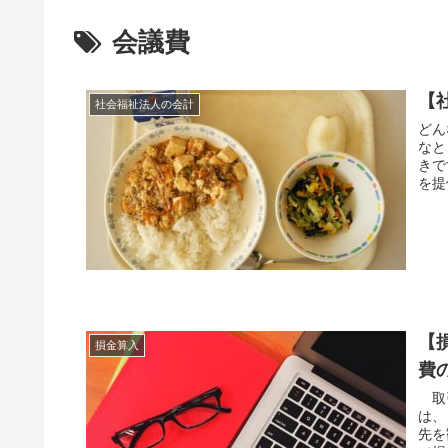
会議費
【
社会福祉法人の会計
どん
なと
きで
を提
【
損金算入
費
取引
は、
先を