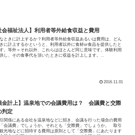
社会福祉法人】利用者等外給食収益と費用
なときに計上するか？利用者等外給食収益あるいは費用は、どん
きに計上するかというと、利用者以外に食材or食品を提供したと
す。等外＝それ以外、これらはほとんど同じ意味です。体験利用
供し、その食事代を頂いたときに収益を計上します。...
2016.11.01
損金計上】温泉地での会議費用は？ 会議費と交際
の判定
関係にある会社を温泉地などに招き、会議を行った場合の費用
「会議費」でしょうか。それとも「交際費」でしょうか。 取引
観光地などに招待する費用は原則として「交際費」にあたります