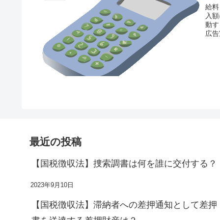
給料
入額
動す
広告
最近の投稿
【国税徴収法】捜索調書は何を誰に交付する？
2023年9月10日
【国税徴収法】滞納者への差押通知として差押