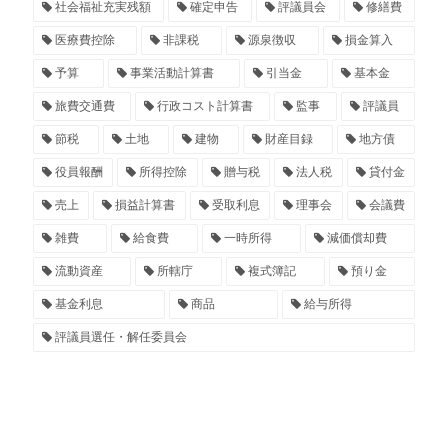
社会福祉充実残額
確定申告
評議員会
修繕費
医療費控除
非課税
源泉徴収
損金算入
予算
事業活動計算書
引当金
基本金
旅費交通費
行政コスト計算書
監事
評議員
節税
土地
建物
財産目録
地方債
役員報酬
所得控除
贈与税
法人税
貸付金
売上
損益計算書
受取利息
理事会
会議費
雑費
給食費
一時所得
減価償却費
流動資産
所轄庁
複式簿記
預り金
基金利息
商品
給与所得
評議員選任・解任委員会