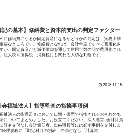
簿記の基本】修繕費と資本的支出の判定ファクター
めに修繕費になるか固定資産になるかどうかの判定は、実務上非
重要なところです。修繕費となれば一会計年度ですべて費用化さ
すが、固定資産だと減価償却を通して耐用年数の間で費用化され
。法人税や所得税、消費税にも関わる大切な判断です。...
2018.11.15
社会福祉法人】指導監査の指摘事項例
福祉法人の指導監査において口頭・書面で指摘されるおそれのあ
項についてまとめました。お役立てください。法人運営□会計計責
に辞令交付なし会計責任者、出納職員等には必ず事例を交付しま
□経理規程に「勘定科目の別表」の添付なし「計算書...