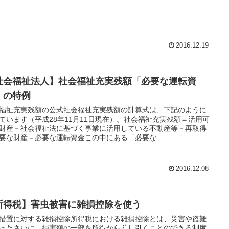
2016.12.19
社会福祉法人】社会福祉充実残額「必要な運転資
」の特例
福祉充実残額の公式社会福祉充実残額の計算式は、下記のように
ています（平成28年11月11日現在）。社会福祉充実残額＝活用可
財産－社会福祉法に基づく事業に活用している不動産等－再取得
要な財産－必要な運転資金この中にある「必要な...
2016.12.08
所得税】害虫被害に雑損控除を使う
措置に対する雑損控除所得税における雑損控除とは、災害や盗難
ったさいに、損害額の一部を所得から差し引くことのできる制度