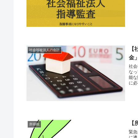
【
社会福祉法人の会計
金
社会
なっ
能な
に必
【
所得税
緊急
に遭