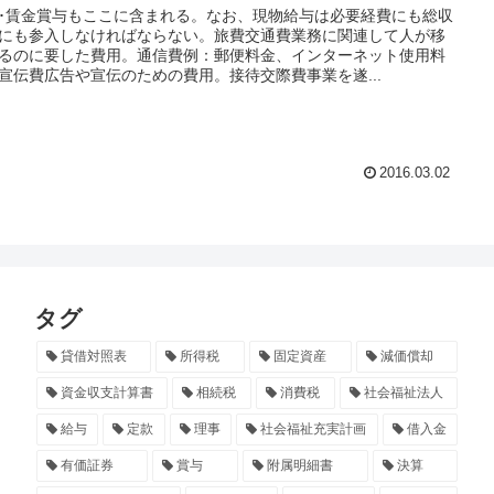
･賃金賞与もここに含まれる。なお、現物給与は必要経費にも総収
にも参入しなければならない。旅費交通費業務に関連して人が移
るのに要した費用。通信費例：郵便料金、インターネット使用料
宣伝費広告や宣伝のための費用。接待交際費事業を遂...
2016.03.02
タグ
貸借対照表
所得税
固定資産
減価償却
資金収支計算書
相続税
消費税
社会福祉法人
給与
定款
理事
社会福祉充実計画
借入金
有価証券
賞与
附属明細書
決算