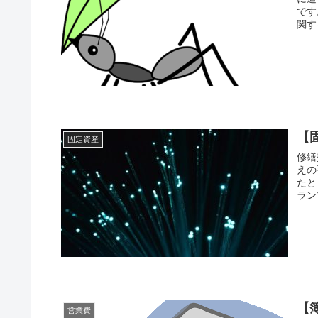
です
関す
【
固定資産
修繕
えの
たと
ラン
【
営業費