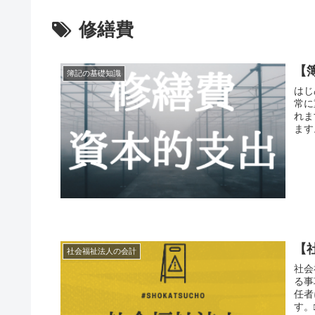
修繕費
【
簿記の基礎知識
はじ
常に
れま
ます
【
社会福祉法人の会計
社会
る事
任者
す。