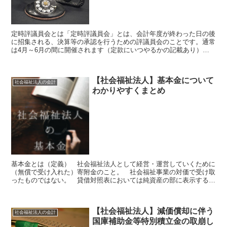
定時評議員会とは「定時評議員会」とは、会計年度が終わった日の後
に招集される、決算等の承認を行うための評議員会のことです。通常
は4月～6月の間に開催されます（定款にいつやるかの記載あり）。
必ず開催しなければならない評議員会です。定時評議員会の...
【社会福祉法人】基本金について
社会福祉法人の会計
わかりやすくまとめ
基本金とは（定義） 社会福祉法人として経営・運営していくために
（無償で受け入れた）寄附金のこと。 社会福祉事業の対価で受け取
ったものではない。 貸借対照表においては純資産の部に表示する。
一般企業でいう「資本金」のようなものであり、社会福祉事...
【社会福祉法人】減価償却に伴う
社会福祉法人の会計
国庫補助金等特別積立金の取崩し