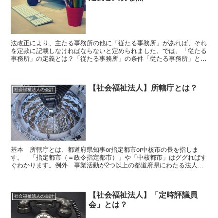
法改正により、主たる事務所の他に「従たる事務所」があれば、それ
を定款に記載しなければならないと定められました。では、「従たる
事務所」の定義とは？「従たる事務所」の条件「従たる事務所」とし
てみなされるには以下の全てを満たすことが要件だと考えら...
【社会福祉法人】所轄庁とは？
社会福祉法人の会計
基本 所轄庁とは、都道府県知事or指定都市or中核市の長を指しま
す。 「指定都市（＝政令指定都市）」や「中核都市」はググればす
ぐわかります。例外 事業活動が2つ以上の都道府県にわたる法人
は、厚生労働大臣or地方厚生局長が所轄庁となります。 ...
【社会福祉法人】「定時評議員
社会福祉法人の会計
会」とは？