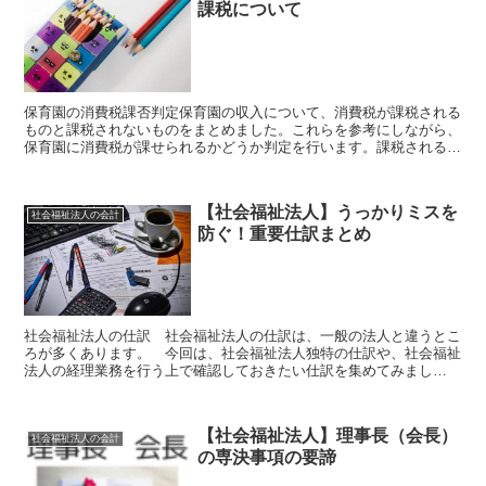
課税について
保育園の消費税課否判定保育園の収入について、消費税が課税される
ものと課税されないものをまとめました。これらを参考にしながら、
保育園に消費税が課せられるかどうか判定を行います。課税される売
り上げが1000万円を超えれば、消費税の課税事業者とな...
【社会福祉法人】うっかりミスを
社会福祉法人の会計
防ぐ！重要仕訳まとめ
社会福祉法人の仕訳 社会福祉法人の仕訳は、一般の法人と違うとこ
ろが多くあります。 今回は、社会福祉法人独特の仕訳や、社会福祉
法人の経理業務を行う上で確認しておきたい仕訳を集めてみまし
た。 特に経理初心者の方向けの内容となっております。重要仕...
【社会福祉法人】理事長（会長）
社会福祉法人の会計
の専決事項の要諦