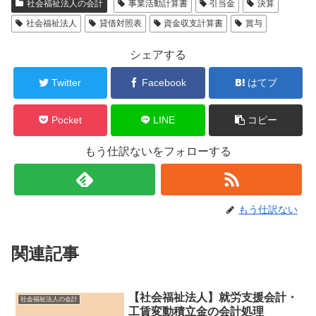
社会福祉法人の会計
事業活動計算書
引当金
決算
社会福祉法人
貸借対照表
資金収支計算書
賞与
シェアする
Twitter
Facebook
はてブ
Pocket
LINE
コピー
もう仕訳ないをフォローする
もう仕訳ない
関連記事
【社会福祉法人】就労支援会計・
社会福祉法人の会計
工賃変動積立金の会計処理