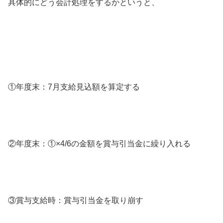
具体的にどう会計処理をするかというと、
①年度末：7月支給見込額を算定する
②年度末：①×4/6の金額を賞与引当金に繰り入れる
③賞与支給時：賞与引当金を取り崩す