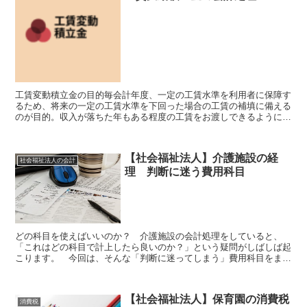
工賃変動積立金の目的毎会計年度、一定の工賃水準を利用者に保障す
るため、将来の一定の工賃水準を下回った場合の工賃の補填に備える
のが目的。収入が落ちた年もある程度の工賃をお渡しできるようにす
るための積立金です。工賃変動積立金の積立額は基準以内？...
【社会福祉法人】介護施設の経
社会福祉法人の会計
理 判断に迷う費用科目
どの科目を使えばいいのか？ 介護施設の会計処理をしていると、
「これはどの科目で計上したら良いのか？」という疑問がしばしば起
こります。 今回は、そんな「判断に迷ってしまう」費用科目をまと
めました。 あくまで一例であり、科目の使い方は社会福祉法...
【社会福祉法人】保育園の消費税
消費税