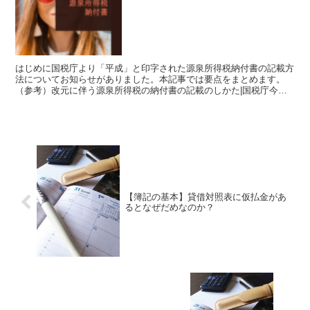
はじめに国税庁より「平成」と印字された源泉所得税納付書の記載方
法についてお知らせがありました。本記事では要点をまとめます。
（参考）改元に伴う源泉所得税の納付書の記載のしかた|国税庁今持
っている納付書Q.「平成」が印字された納付書はそのまま使...
【簿記の基本】貸借対照表に仮払金があ
るとなぜだめなのか？