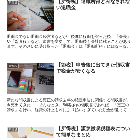
【所得税】退職所得とみなされな
所得税
い退職金
退職金でない退職金経営者などが、後進に役職を譲った後、「会長」
や「監査役」など、肩書を変更して、退職後も会社に残ることがあり
ます。そのさいに受け取った「退職金」は「退職所得」にはならない
ので注意が必要です。退職所得は税金の計算上優遇されてい...
【節税】申告後に出てきた領収書
所得税
で税金が安くなる
新たな領収書による更正の請求去年の確定申告に関係する領収書が、
今更出てきた……そんなとき、5年以内の領収書であれば、「更正の
請求」を行い、経費の計上もれにより払いすぎていた税金が還ってく
ることがあります。更正の請求ができる「5年以内」は、税...
【所得税】源泉徴収税額表につい
所得税
て簡単なまとめ