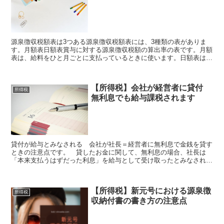
源泉徴収税額表は3つある源泉徴収税額表には、3種類の表がありま
す。月額表日額表賞与に対する源泉徴収税額の算出率の表です。月額
表は、給料をひと月ごとに支払っているときに使います。日額表は、
給与を日払いで渡しているときに使います。賞与に対する源...
【所得税】会社が経営者に貸付
所得税
無利息でも給与課税されます
貸付が給与とみなされる 会社が社長＝経営者に無利息で金銭を貸す
ときの注意点です。 貸したお金に関して、無利息の場合、社長は
「本来支払うはずだった利息」を給与として受け取ったとみなされま
す。利息に相当する金額に対して課税が行われることになりま...
【所得税】新元号における源泉徴
所得税
収納付書の書き方の注意点