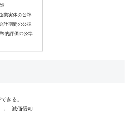
造
．企業実体の公準
．会計期間の公準
貨幣的評価の公準
ができる。
→ 減価償却