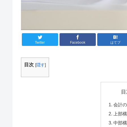
Twitter
Facebook
はてブ
目次
[
隠す
]
目
会計の
上部構
中部構