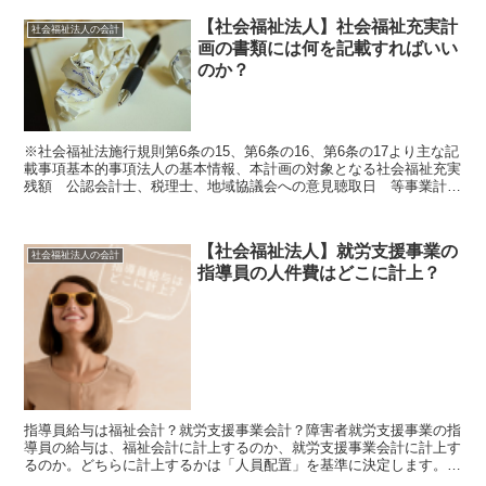
【社会福祉法人】社会福祉充実計
社会福祉法人の会計
画の書類には何を記載すればいい
のか？
※社会福祉法施行規則第6条の15、第6条の16、第6条の17より主な記
載事項基本的事項法人の基本情報、本計画の対象となる社会福祉充実
残額 公認会計士、税理士、地域協議会への意見聴取日 等事業計画
実施時期、事業種別、概要 施設整備の有無 等社...
【社会福祉法人】就労支援事業の
社会福祉法人の会計
指導員の人件費はどこに計上？
指導員給与は福祉会計？就労支援事業会計？障害者就労支援事業の指
導員の給与は、福祉会計に計上するのか、就労支援事業会計に計上す
るのか。どちらに計上するかは「人員配置」を基準に決定します。福
祉会計に指導員給与を計上する場合対象となる指導員が「人...