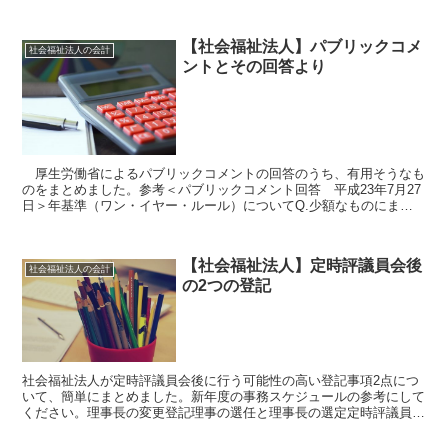
【社会福祉法人】パブリックコメ
社会福祉法人の会計
ントとその回答より
厚生労働省によるパブリックコメントの回答のうち、有用そうなも
のをまとめました。参考＜パブリックコメント回答 平成23年7月27
日＞年基準（ワン・イヤー・ルール）についてQ.少額なものにま
で、厳格に1年基準を適用するのですか？A.重要性の原...
【社会福祉法人】定時評議員会後
社会福祉法人の会計
の2つの登記
社会福祉法人が定時評議員会後に行う可能性の高い登記事項2点につ
いて、簡単にまとめました。新年度の事務スケジュールの参考にして
ください。理事長の変更登記理事の選任と理事長の選定定時評議員会
において、新しい理事が選ばれた場合、理事の変更登記を行...