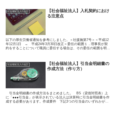
【社会福祉法人】入札契約におけ
社会福祉法人の会計
る注意点
以下の厚生労働省通知を参考にしました。＜社援施第7号＞＜平成12
年12月1日 → 平成24年3月30日改正＞委任の範囲１．理事長が契
約をすることについて職員に委任する場合は、その委任の範囲を明確
に定めなければならない２．契約に関する具体的な...
【社会福祉法人】引当金明細書の
社会福祉法人の会計
作成方法（作り方）
引当金明細書の作成方法をまとめました。 BS（貸借対照表）上
に「●●●引当金」が表示されている法人は決算時に引当金明細書を作
成する必要があります。作成要件 下記3つの引当金のいずれかがBS
に表示されていれば、作成する必要があります。賞与引...