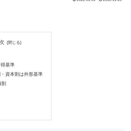
次
所得基準
割・資本割は外形基準
値割