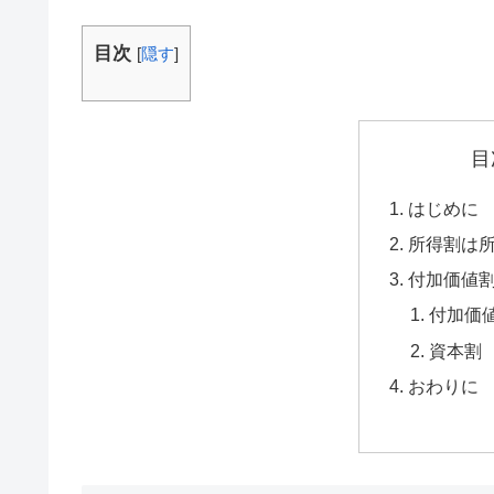
目次
[
隠す
]
目
はじめに
所得割は
付加価値
付加価
資本割
おわりに