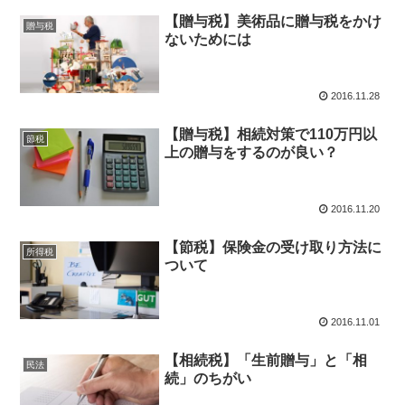
【贈与税】美術品に贈与税をかけ
贈与税
ないためには
2016.11.28
【贈与税】相続対策で110万円以
節税
上の贈与をするのが良い？
2016.11.20
【節税】保険金の受け取り方法に
所得税
ついて
2016.11.01
【相続税】「生前贈与」と「相
民法
続」のちがい