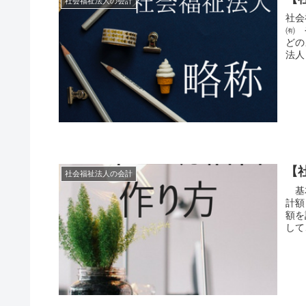
社会福祉法人の会計
社会
㈲ 
どの
法人
【
社会福祉法人の会計
基本
計額
額を
して