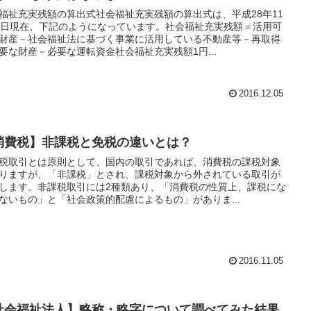
福祉充実残額の算出式社会福祉充実残額の算出式は、平成28年11
1日現在、下記のようになっています。社会福祉充実残額＝活用可
財産－社会福祉法に基づく事業に活用している不動産等－再取得
要な財産－必要な運転資金社会福祉充実残額1円...
2016.12.05
消費税】非課税と免税の違いとは？
税取引とは原則として、国内の取引であれば、消費税の課税対象
りますが、「非課税」とされ、課税対象から外されている取引が
します。非課税取引には2種類あり、「消費税の性質上、課税にな
ないもの」と「社会政策的配慮によるもの」がありま...
2016.11.05
社会福祉法人】略称・略字について調べてみた結果