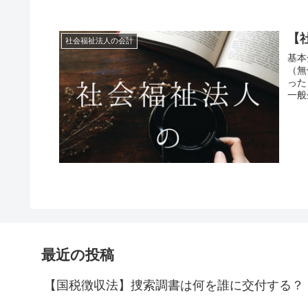
【
社会福祉法人の会計
基本
（無
った
一般
最近の投稿
【国税徴収法】捜索調書は何を誰に交付する？