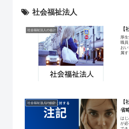
社会福祉法人
【
社会福祉法人の会計
厚生
職員
おい
属す
【
社会福祉法人の会計
省
はじ
が必
でき