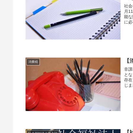
社会
月1
能な
に必
【
消費税
非課
とな
存在
じま
【