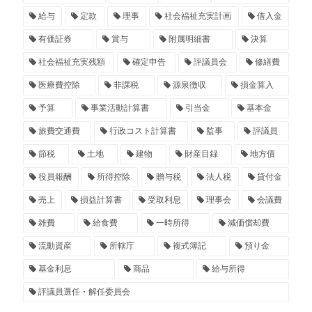
給与
定款
理事
社会福祉充実計画
借入金
有価証券
賞与
附属明細書
決算
社会福祉充実残額
確定申告
評議員会
修繕費
医療費控除
非課税
源泉徴収
損金算入
予算
事業活動計算書
引当金
基本金
旅費交通費
行政コスト計算書
監事
評議員
節税
土地
建物
財産目録
地方債
役員報酬
所得控除
贈与税
法人税
貸付金
売上
損益計算書
受取利息
理事会
会議費
雑費
給食費
一時所得
減価償却費
流動資産
所轄庁
複式簿記
預り金
基金利息
商品
給与所得
評議員選任・解任委員会