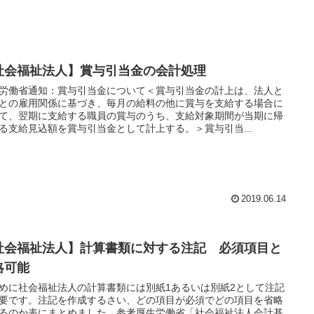
社会福祉法人】賞与引当金の会計処理
労働省通知：賞与引当金について＜賞与引当金の計上は、法人と
との雇用関係に基づき、毎月の給料の他に賞与を支給する場合に
て、翌期に支給する職員の賞与のうち、支給対象期間が当期に帰
る支給見込額を賞与引当金として計上する。＞賞与引当...
2019.06.14
社会福祉法人】計算書類に対する注記 必須項目と
略可能
めに社会福祉法人の計算書類には別紙1あるいは別紙2として注記
要です。注記を作成するさい、どの項目が必須でどの項目を省略
るのか表にまとめました。参考厚生労働省「社会福祉法人会計基