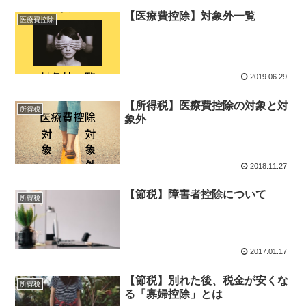
【医療費控除】対象外一覧
医療費控除
2019.06.29
【所得税】医療費控除の対象と対
所得税
象外
2018.11.27
【節税】障害者控除について
所得税
2017.01.17
【節税】別れた後、税金が安くな
所得税
る「寡婦控除」とは