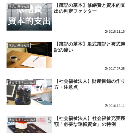
【簿記の基本】修繕費と資本的支
簿記の基礎知識
出の判定ファクター
2018.11.15
【簿記の基本】単式簿記と複式簿
簿記の基礎知識
記の違い
2017.07.25
【社会福祉法人】財産目録の作り
社会福祉法人の会計
方・注意点
2016.12.11
【社会福祉法人】社会福祉充実残
社会福祉法人の会計
額「必要な運転資金」の特例