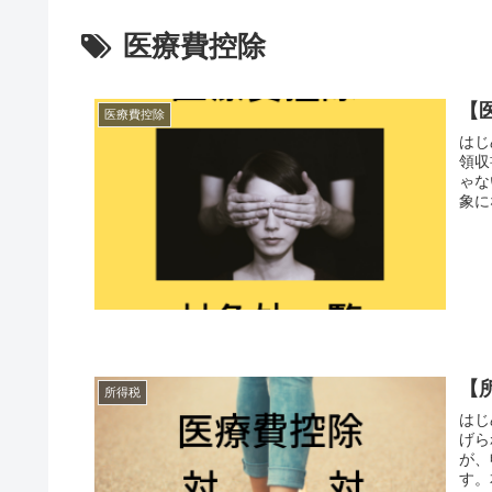
医療費控除
【
医療費控除
はじ
領収
ゃな
象に
【
所得税
はじ
げら
が、
す。