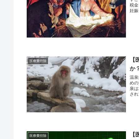
税金
妊娠
【
医療費控除
か
温泉
めの
泉は
され
【
医療費控除