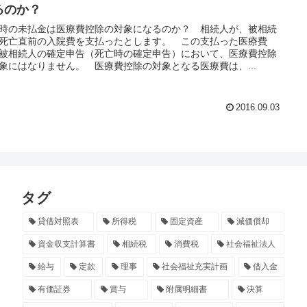
るのか？
時の未払金は医療費控除の対象になるのか？ 相続人が、被相続
死亡直前の入院費を支払ったとします。 この支払った医療費
被相続人の確定申告（死亡時の確定申告）において、医療費控除
象にはなりません。 医療費控除の対象となる医療費は、...
2016.09.03
タグ
貸借対照表
所得税
固定資産
減価償却
資金収支計算書
相続税
消費税
社会福祉法人
給与
定款
理事
社会福祉充実計画
借入金
有価証券
賞与
附属明細書
決算