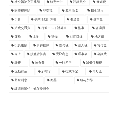
社会福祉充実残額
確定申告
評議員会
修繕費
医療費控除
非課税
源泉徴収
損金算入
予算
事業活動計算書
引当金
基本金
旅費交通費
行政コスト計算書
監事
評議員
節税
土地
建物
財産目録
地方債
役員報酬
所得控除
贈与税
法人税
貸付金
売上
損益計算書
受取利息
理事会
会議費
雑費
給食費
一時所得
減価償却費
流動資産
所轄庁
複式簿記
預り金
基金利息
商品
給与所得
評議員選任・解任委員会