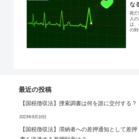
な
死亡
人の
は、
の対
最近の投稿
【国税徴収法】捜索調書は何を誰に交付する？
2023年9月10日
【国税徴収法】滞納者への差押通知として差押