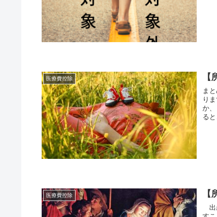
【
医療費控除
まと
りま
か、
ると
【
医療費控除
出産
すこ