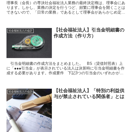
理事長（会長）の専決社会福祉法人業務の最終決定権は、理事会にあ
ります。しかし、業務の決定を行うつど、頻繁に理事会を開くことは
できないので、「日常の業務」であるとして理事会があらかじめ定め
たものについては、理事会を通さずに理事長（会長）が独断...
【社会福祉法人】引当金明細書の
社会福祉法人の会計
作成方法（作り方）
引当金明細書の作成方法をまとめました。 BS（貸借対照表）上
に「●●●引当金」が表示されている法人は決算時に引当金明細書を作
成する必要があります。作成要件 下記3つの引当金のいずれかがBS
に表示されていれば、作成する必要があります。賞与引...
【社会福祉法人】「特別の利益供
社会福祉法人の会計
与が禁止されている関係者」とは