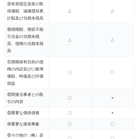
⑨有形固定資産の取
得価額、減価償却累
△
△
計額及び当期末残高
⑩債権額、徴収不能
引当金の当期末残
△
△
高、債権の当期末残
高
⑪満期保有目的の債
権の内訳並びに帳簿
〇
〇
価額、時価及び評価
損益
⑫関連当事者との取
〇
×
引の内容
⑬重要な偶発債務
〇
×
⑭重要な後発事象
〇
〇
⑮その他の（略）必
〇
〇