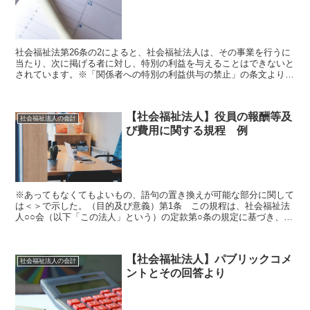
社会福祉法第26条の2によると、社会福祉法人は、その事業を行うに
当たり、次に掲げる者に対し、特別の利益を与えることはできないと
されています。※「関係者への特別の利益供与の禁止」の条文より特
別の利益供与が禁止されている関係者役員・職員など設立...
【社会福祉法人】役員の報酬等及
社会福祉法人の会計
び費用に関する規程 例
※あってもなくてもよいもの、語句の置き換えが可能な部分に関して
は＜＞で示した。（目的及び意義）第1条 この規程は、社会福祉法
人○○会（以下「この法人」という）の定款第○条の規定に基づき、役
員の報酬等及び費用に関し必要な事項を定めることを目的...
【社会福祉法人】パブリックコメ
社会福祉法人の会計
ントとその回答より