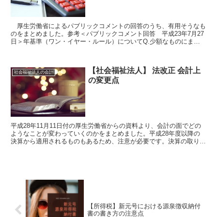
厚生労働省によるパブリックコメントの回答のうち、有用そうなも
のをまとめました。参考＜パブリックコメント回答 平成23年7月27
日＞年基準（ワン・イヤー・ルール）についてQ.少額なものにま
で、厳格に1年基準を適用するのですか？A.重要性の原...
【社会福祉法人】 法改正 会計上
社会福祉法人の会計
の変更点
平成28年11月11日付の厚生労働省からの資料より、会計の面でどの
ようなことが変わっていくのかをまとめました。平成28年度以降の
決算から適用されるものもあるため、注意が必要です。決算の取り扱
いの変更（H28決算より）平成28年度決算より適用...
【所得税】新元号における源泉徴収納付
書の書き方の注意点