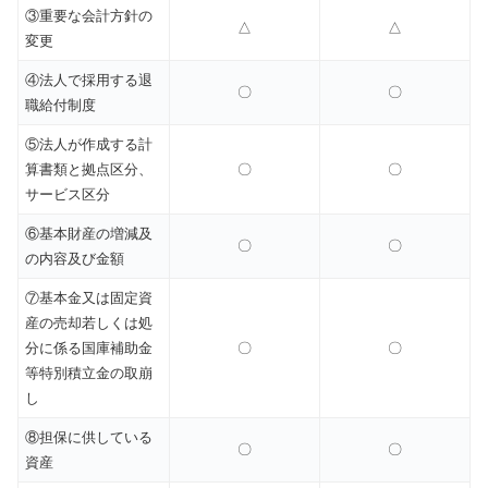
③重要な会計方針の
△
△
変更
④法人で採用する退
〇
〇
職給付制度
⑤法人が作成する計
算書類と拠点区分、
〇
〇
サービス区分
⑥基本財産の増減及
〇
〇
の内容及び金額
⑦基本金又は固定資
産の売却若しくは処
分に係る国庫補助金
〇
〇
等特別積立金の取崩
し
⑧担保に供している
〇
〇
資産