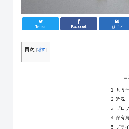
Twitter
Facebook
はてブ
目次
[
隠す
]
目
もう
近況
プロ
保有
プラ