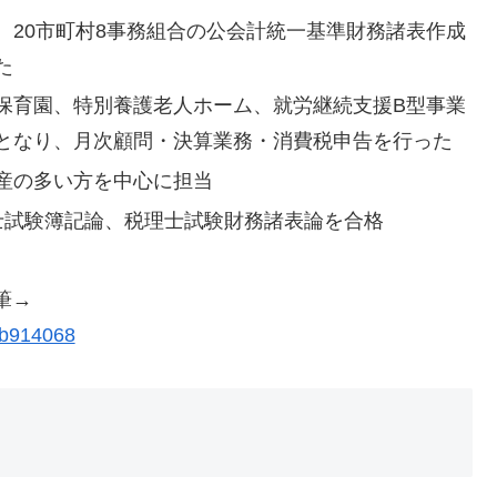
、20市町村8事務組合の公会計統一基準財務諸表作成
た
保育園、特別養護老人ホーム、就労継続支援B型事業
となり、月次顧問・決算業務・消費税申告を行った
産の多い方を中心に担当
士試験簿記論、税理士試験財務諸表論を合格
筆→
3b914068