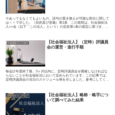
※あってもなくてもよいもの、語句の置き換えが可能な部分に関して
は＜＞で示した。（目的及び意義）第1条 この規程は、社会福祉法
人○○会（以下「この法人」という）の定款第○条の規定に基づき、役
員の報酬等及び費用に関し必要な事項を定めることを目的...
【社会福祉法人】（定時）評議員
社会福祉法人の会計
会の運営・進行手順
毎会計年度終了後、3ヶ月以内に、定時評議員会を開催しなければな
らないことが社会福祉法において定められています。この記事では、
定時評議員会の当日のスケジュール例を示しました。参考にしてくだ
さい。成立要件確認決議に必要な評議員数が出席しているこ...
【社会福祉法人】略称・略字につ
社会福祉法人の会計
いて調べてみた結果