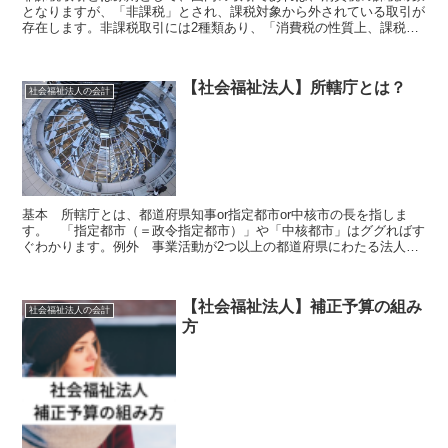
となりますが、「非課税」とされ、課税対象から外されている取引が
存在します。非課税取引には2種類あり、「消費税の性質上、課税に
なじまないもの」と「社会政策的配慮によるもの」がありま...
【社会福祉法人】所轄庁とは？
社会福祉法人の会計
基本 所轄庁とは、都道府県知事or指定都市or中核市の長を指しま
す。 「指定都市（＝政令指定都市）」や「中核都市」はググればす
ぐわかります。例外 事業活動が2つ以上の都道府県にわたる法人
は、厚生労働大臣or地方厚生局長が所轄庁となります。 ...
【社会福祉法人】補正予算の組み
社会福祉法人の会計
方