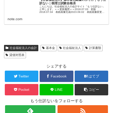
訳ない｜税理士試験合格済
こんにちは。社会福祉法人の会計サイト「もう仕訳ない」
と申します。＝＝更新履歴＝＝2018.07.03 初版
2018.07.04 表紙画像完成2023.09.02 表紙画像変更＝
＝＝＝＝＝＝＝はじめに貸借対照表（BS）の「純資産の
部」に「基本金」の存在する社会福祉法人はすべて、決算
note.com
附属明細書として「基本金明細書」を作らな...
社会福祉法人の会計
基本金
社会福祉法人
計算書類
貸借対照表
シェアする
Twitter
Facebook
はてブ
Pocket
LINE
コピー
もう仕訳ないをフォローする