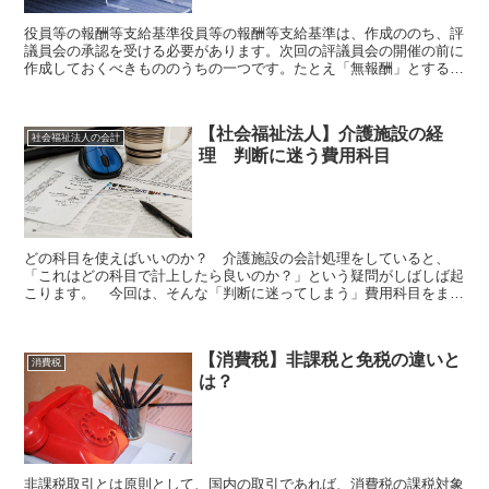
役員等の報酬等支給基準役員等の報酬等支給基準は、作成ののち、評
議員会の承認を受ける必要があります。次回の評議員会の開催の前に
作成しておくべきもののうちの一つです。たとえ「無報酬」とする場
合であっても、その旨を報酬等支給基準として定めなければ...
【社会福祉法人】介護施設の経
社会福祉法人の会計
理 判断に迷う費用科目
どの科目を使えばいいのか？ 介護施設の会計処理をしていると、
「これはどの科目で計上したら良いのか？」という疑問がしばしば起
こります。 今回は、そんな「判断に迷ってしまう」費用科目をまと
めました。 あくまで一例であり、科目の使い方は社会福祉法...
【消費税】非課税と免税の違いと
消費税
は？
非課税取引とは原則として、国内の取引であれば、消費税の課税対象