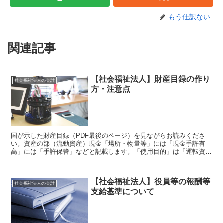
もう仕訳ない
関連記事
【社会福祉法人】財産目録の作り
社会福祉法人の会計
方・注意点
国が示した財産目録（PDF最後のページ）を見ながらお読みくださ
い。資産の部（流動資産）現金「場所・物量等」には「現金手許有
高」には「手許保管」などと記載します。「使用目的」は「運転資金
として」と記すことが一番多いと思われます。普通預金「場所...
【社会福祉法人】役員等の報酬等
社会福祉法人の会計
支給基準について