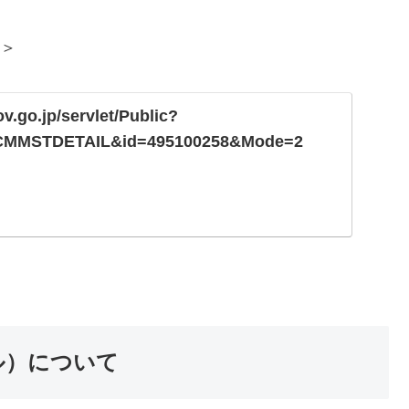
日＞
ov.go.jp/servlet/Public?
MMSTDETAIL&id=495100258&Mode=2
ル）について