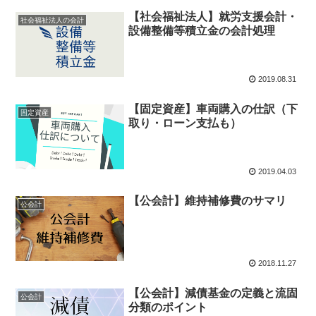
【社会福祉法人】就労支援会計・
社会福祉法人の会計
設備整備等積立金の会計処理
2019.08.31
【固定資産】車両購入の仕訳（下
固定資産
取り・ローン支払も）
2019.04.03
【公会計】維持補修費のサマリ
公会計
2018.11.27
【公会計】減債基金の定義と流固
公会計
分類のポイント