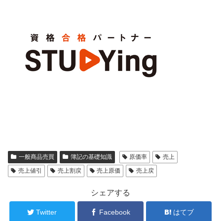
一般商品売買
簿記の基礎知識
原価率
売上
売上値引
売上割戻
売上原価
売上戻
シェアする
Twitter
Facebook
はてブ