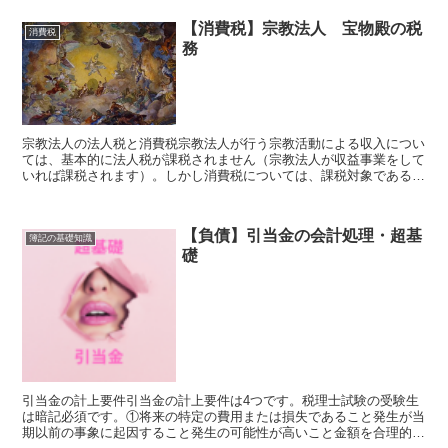
【消費税】宗教法人 宝物殿の税
消費税
務
宗教法人の法人税と消費税宗教法人が行う宗教活動による収入につい
ては、基本的に法人税が課税されません（宗教法人が収益事業をして
いれば課税されます）。しかし消費税については、課税対象である
「サービスの提供」や「資産の譲渡」を行えば、納めなければ...
【負債】引当金の会計処理・超基
簿記の基礎知識
礎
引当金の計上要件引当金の計上要件は4つです。税理士試験の受験生
は暗記必須です。①将来の特定の費用または損失であること発生が当
期以前の事象に起因すること発生の可能性が高いこと金額を合理的に