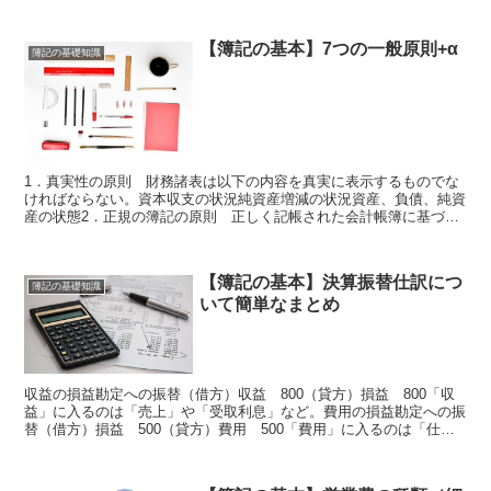
見積もることができる①は「将来、価値費消事実が生じるこ...
【簿記の基本】7つの一般原則+α
簿記の基礎知識
1．真実性の原則 財務諸表は以下の内容を真実に表示するものでな
ければならない。資本収支の状況純資産増減の状況資産、負債、純資
産の状態2．正規の簿記の原則 正しく記帳された会計帳簿に基づき
財務諸表を作成しなければならない。 網羅性、検証性、秩...
【簿記の基本】決算振替仕訳につ
簿記の基礎知識
いて簡単なまとめ
収益の損益勘定への振替（借方）収益 800（貸方）損益 800「収
益」に入るのは「売上」や「受取利息」など。費用の損益勘定への振
替（借方）損益 500（貸方）費用 500「費用」に入るのは「仕
入」や「減価償却費」など。損益（たいてい当期純利...