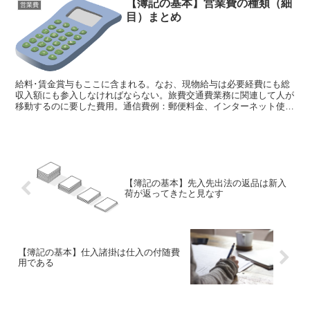
【簿記の基本】営業費の種類（細
営業費
目）まとめ
給料･賃金賞与もここに含まれる。なお、現物給与は必要経費にも総
収入額にも参入しなければならない。旅費交通費業務に関連して人が
移動するのに要した費用。通信費例：郵便料金、インターネット使用
料広告宣伝費広告や宣伝のための費用。接待交際費事業を遂...
【簿記の基本】先入先出法の返品は新入
荷が返ってきたと見なす
【簿記の基本】仕入諸掛は仕入の付随費
用である