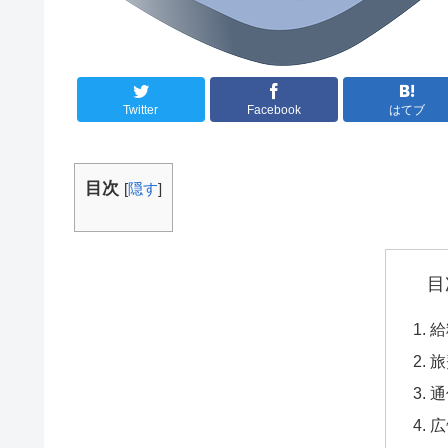
Twitter
Facebook
はてブ
目次
[
隠す
]
目
給
旅
通
広