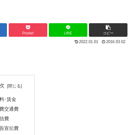
Pocket
LINE
コピー
2022.01.01
2016.03.02
次
料･賃金
費交通費
信費
告宣伝費