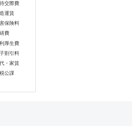
待交際費
造運賃
害保険料
繕費
利厚生費
子割引料
代・家賃
税公課