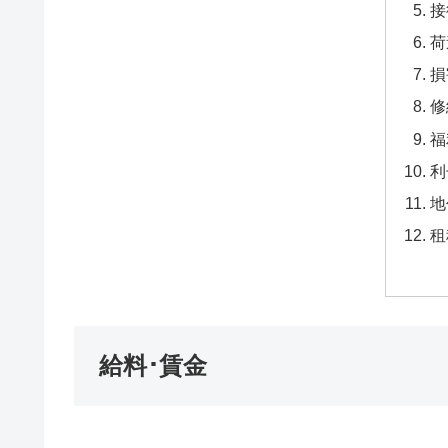
接
荷
損
修
福
利
地
租
給料･賃金