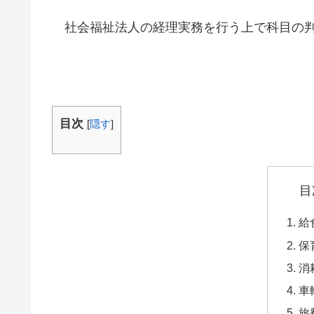
社会福祉法人の経理実務を行う上で科目の判
目次
[
隠す
]
目
給
保
消
車
旅