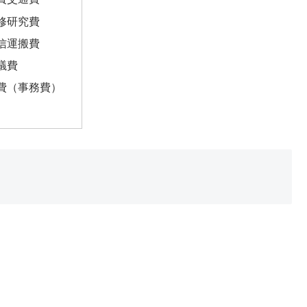
修研究費
信運搬費
議費
費（事務費）