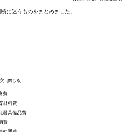
断に迷うものをまとめました。
次
食費
育材料費
耗器具備品費
輌費
費交通費