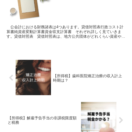
公会計における財務諸表は4つあります。貸借対照表行政コスト計
算書純資産変動計算書資金収支計算書 それぞれ詳しく見ていきま
す。貸借対照表 貸借対照表は、地方公共団体がどれくらい資産や債
務を持っているかを示します。 （公共）資産を「将来の経済...
【所得税】歯科医院矯正治療の収入計上
時期は？
【所得税】解雇予告手当の非課税限度額
と税務