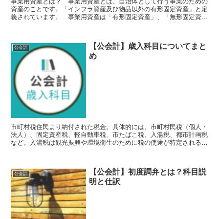
事業用資産とは？ 事業用資産とは、自治体として行う事業のための
資産のことです。「インフラ資産及び物品以外の有形固定資産」と定
義されています。 事業用資産は「有形固定資産」、「無形固定資
産」及び「棚卸資産」に分類して表示します。売却を目的とし...
【公会計】歳入科目についてまと
公会計
め
市町村税住民より納付された税金。具体的には、市町村民税（個人・
法人）、固定資産税、軽自動車税、市たばこ税、入湯税、都市計画税
など。入湯税は観光振興や環境衛生のために税の使途が特定される
「目的税」。都市計画税は都市計画事業や土地区画整理事業の...
【公会計】初度調弁とは？科目説
公会計
明と仕訳