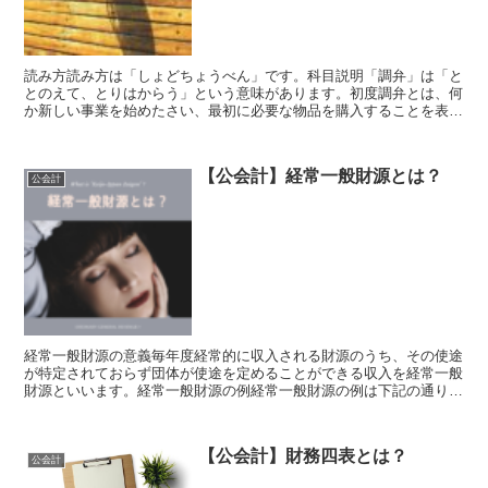
読み方読み方は「しょどちょうべん」です。科目説明「調弁」は「と
とのえて、とりはからう」という意味があります。初度調弁とは、何
か新しい事業を始めたさい、最初に必要な物品を購入することを表し
た科目です。仕訳物品の購入の仕訳なので、ひとつあたり5...
【公会計】経常一般財源とは？
公会計
経常一般財源の意義毎年度経常的に収入される財源のうち、その使途
が特定されておらず団体が使途を定めることができる収入を経常一般
財源といいます。経常一般財源の例経常一般財源の例は下記の通り。
法定普通税地方譲与税地方特例交付金等普通交付税市町村た...
【公会計】財務四表とは？
公会計