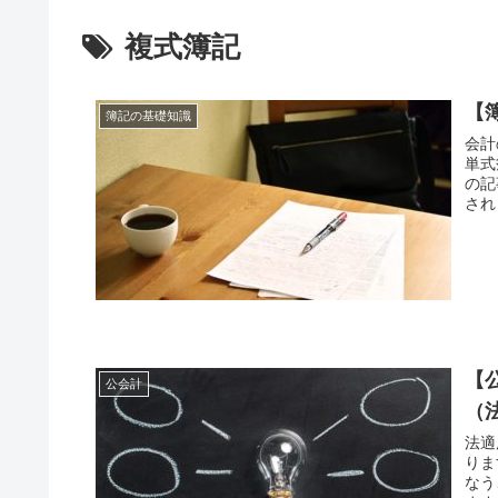
複式簿記
【
簿記の基礎知識
会計
単式
の記
され
【
公会計
（
法適
りま
なう