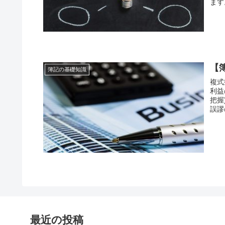
ます
【
簿記の基礎知識
複式
利益
把握
誤謬
最近の投稿