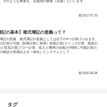
。そのような事業を、法適用の事業（法適）といいます...
2017.07.20
簿記の基本】複式簿記の意義って？
簿記の意義 複式簿記の意義としては以下の4つが挙げられます。
の計算が可能（財務分析に有用）財産計算(ストック計算、残高の
)と収支計算(フロー計算、収入と費用の比較)が同時に可能計算の
の検証が容易以上を一体化したシステムとして...
2016.06.08
タグ