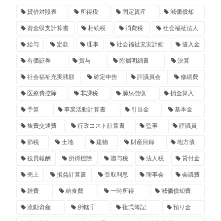
貸借対照表
所得税
固定資産
減価償却
資金収支計算書
相続税
消費税
社会福祉法人
給与
定款
理事
社会福祉充実計画
借入金
有価証券
賞与
附属明細書
決算
社会福祉充実残額
確定申告
評議員会
修繕費
医療費控除
非課税
源泉徴収
損金算入
予算
事業活動計算書
引当金
基本金
旅費交通費
行政コスト計算書
監事
評議員
節税
土地
建物
財産目録
地方債
役員報酬
所得控除
贈与税
法人税
貸付金
売上
損益計算書
受取利息
理事会
会議費
雑費
給食費
一時所得
減価償却費
流動資産
所轄庁
複式簿記
預り金