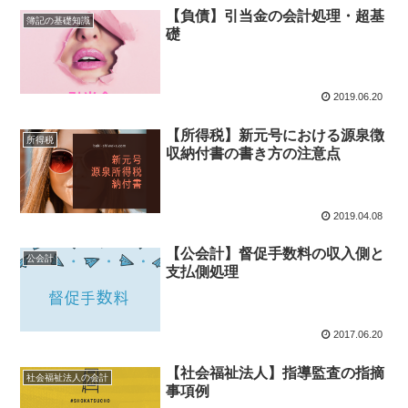
【負債】引当金の会計処理・超基
簿記の基礎知識
礎
2019.06.20
【所得税】新元号における源泉徴
所得税
収納付書の書き方の注意点
2019.04.08
【公会計】督促手数料の収入側と
公会計
支払側処理
2017.06.20
【社会福祉法人】指導監査の指摘
社会福祉法人の会計
事項例