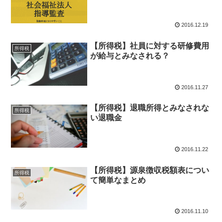
2016.12.19
【所得税】社員に対する研修費用
所得税
が給与とみなされる？
2016.11.27
【所得税】退職所得とみなされな
所得税
い退職金
2016.11.22
【所得税】源泉徴収税額表につい
所得税
て簡単なまとめ
2016.11.10