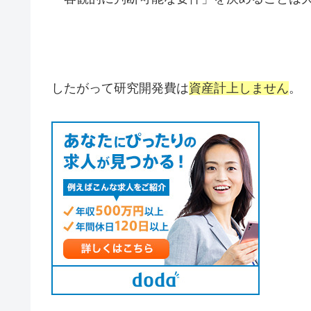
したがって研究開発費は
資産計上しません
。