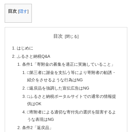
目次
[
隠す
]
目次
はじめに
ふるさと納税Q&A
条件1「寄附金の募集を適正に実施していること」
⬜︎第三者に謝金を支払う等により寄附者の勧誘・
紹介をさせるような行為はNG
⬜︎返戻品を強調した宣伝広告はNG
⬜︎ふるさと納税ポータルサイトでの通常の情報提
供はOK
⬜︎寄附者による適切な寄付先の選択を阻害するよ
うな表現はNG
条件2「返戻品」