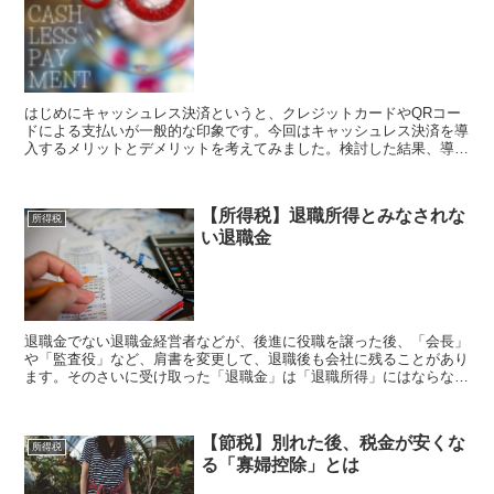
はじめにキャッシュレス決済というと、クレジットカードやQRコー
ドによる支払いが一般的な印象です。今回はキャッシュレス決済を導
入するメリットとデメリットを考えてみました。検討した結果、導入
した方がお店にとって総合的にプラスになるのではと思いま...
【所得税】退職所得とみなされな
所得税
い退職金
退職金でない退職金経営者などが、後進に役職を譲った後、「会長」
や「監査役」など、肩書を変更して、退職後も会社に残ることがあり
ます。そのさいに受け取った「退職金」は「退職所得」にはならない
ので注意が必要です。退職所得は税金の計算上優遇されてい...
【節税】別れた後、税金が安くな
所得税
る「寡婦控除」とは