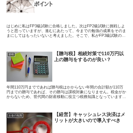
はじめに私はFP3級試験に合格しました。次はFP2級試験に挑戦しよ
うと思っていますが、進むにあたって、今までの勉強の成果をそのま
まにしてはもったいないと考えました。そこで、私がFP3級試験の直
前に自分用にまとめた、重要ポイントについて公開す...
【贈与税】相続対策で110万円以
節税
上の贈与をするのが良い？
年間110万円までであれば贈与税はかからない年間の合計額が110万
円までの贈与であれば、その贈与は課税対象になりません。税金がか
からないため、世代間の財産移動に役立つ税務知識となっています。
贈与のたびに双方が合意し、贈与契約書を作成すること...
【経営】キャッシュレス決済はメ
お金の知識
リットが大きいので導入すべき